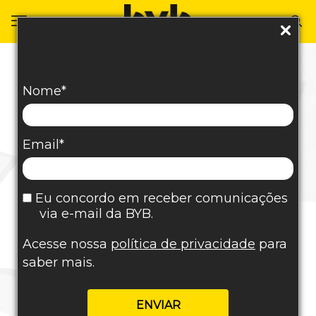
Agência de Marketing
Nome*
Digital BYB
Email*
A Agência de Marketing Digital BYB conta
Eu concordo em receber comunicações
com uma equipe multidisciplinar que
via e-mail da BYB.
trabalha unindo originalidade e dados
Acesse nossa
política de privacidade
para
reais para desenvolver soluções
saber mais.
personalizadas, aplicando metodologias
avançadas de marketing, incluindo
Tráfego Pago, Tráfego Orgânico e Inbound
ENVIAR