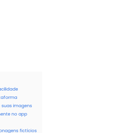
cilidade
ataforma
ra suas imagens
mente no app
nagens fictícios