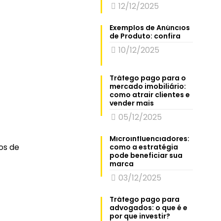
12/12/2025
Exemplos de Anúncios
de Produto: confira
10/12/2025
Tráfego pago para o
mercado imobiliário:
como atrair clientes e
vender mais
05/12/2025
Microinfluenciadores:
os de
como a estratégia
pode beneficiar sua
marca
03/12/2025
Tráfego pago para
advogados: o que é e
por que investir?