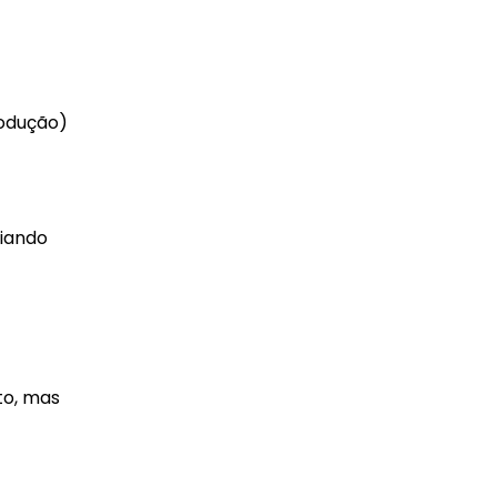
rodução)
ciando
to, mas