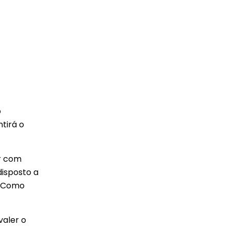
o
tirá o
ar com
disposto a
. Como
valer o