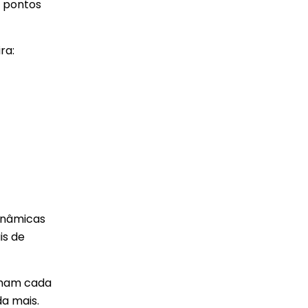
s pontos
ra:
dinâmicas
is de
anham cada
a mais.