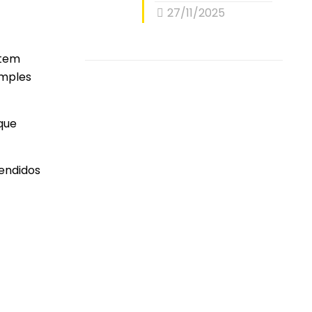
27/11/2025
item
imples
 que
vendidos