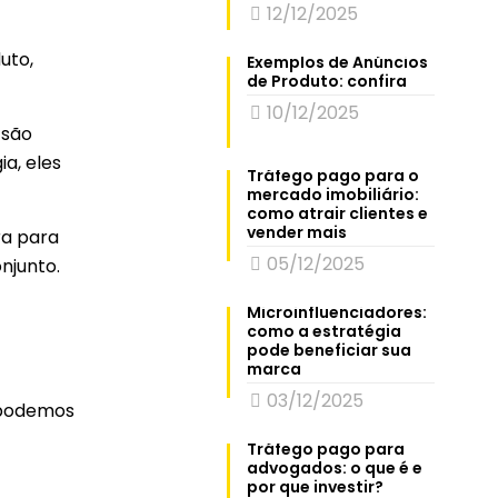
12/12/2025
uto,
Exemplos de Anúncios
de Produto: confira
10/12/2025
 são
a, eles
Tráfego pago para o
mercado imobiliário:
como atrair clientes e
vender mais
ra para
05/12/2025
njunto.
Microinfluenciadores:
como a estratégia
pode beneficiar sua
marca
03/12/2025
, podemos
Tráfego pago para
advogados: o que é e
por que investir?