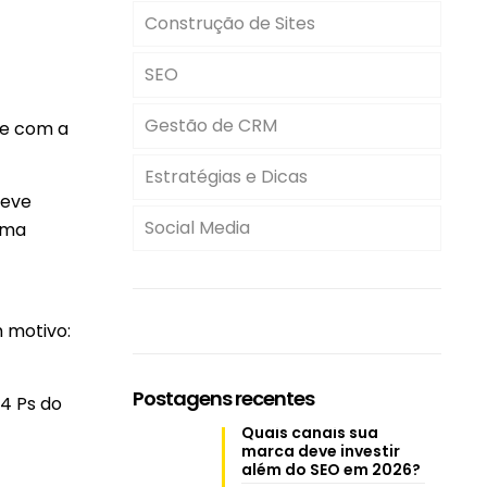
Construção de Sites
SEO
Gestão de CRM
te com a
Estratégias e Dicas
deve
Social Media
uma
 motivo:
Postagens recentes
4 Ps do
Quais canais sua
marca deve investir
além do SEO em 2026?