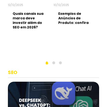
12/12/2025
10/12/2025
05/1
Quais canais sua
Exemplos de
T
marca deve
Anúncios de
o
ma
investir além do
Produto: confira
i
SEO em 2026?
a
v
SEO