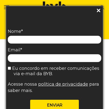
Isabelle Ferreira
Nome*
Email*
ÚLTIMOS CONTEÚDOS
Eu concordo em receber comunicações
via e-mail da BYB.
Acesse nossa
política de privacidade
para
saber mais.
BYB Agência
em
12/12/2025
ENVIAR