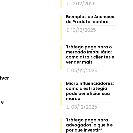
12/12/2025
Exemplos de Anúncios
de Produto: confira
10/12/2025
Tráfego pago para o
mercado imobiliário:
como atrair clientes e
vender mais
05/12/2025
lver
Microinfluenciadores:
como a estratégia
pode beneficiar sua
marca
 e
03/12/2025
Tráfego pago para
advogados: o que é e
por que investir?