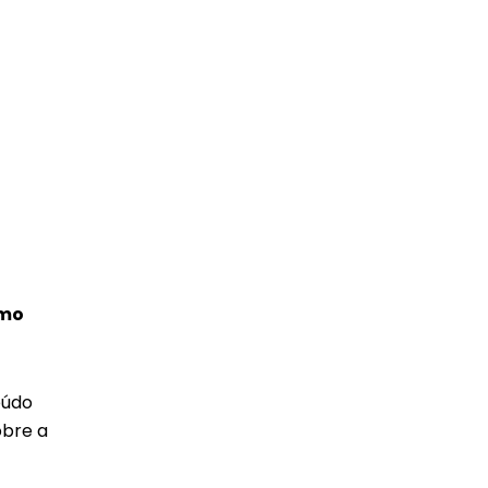
omo
eúdo
obre a