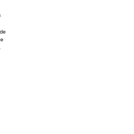
u
 de
 e
.