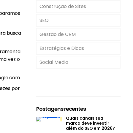
Construção de Sites
eparamos
SEO
para busca
Gestão de CRM
Estratégias e Dicas
erramenta
ma vez o
Social Media
ogle.com.
vezes por
Postagens recentes
Quais canais sua
marca deve investir
além do SEO em 2026?