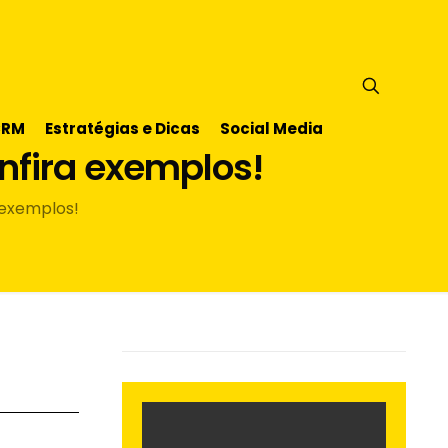
CRM
Estratégias e Dicas
Social Media
nfira exemplos!
 exemplos!