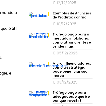
.
12/12/2025
ornando a
Exemplos de Anúncios
de Produto: confira
10/12/2025
que é útil
Tráfego pago para o
mercado imobiliário:
como atrair clientes e
vender mais
05/12/2025
,
Microinfluenciadores:
como a estratégia
pode beneficiar sua
ogle, e
marca
03/12/2025
Tráfego pago para
advogados: o que é e
por que investir?