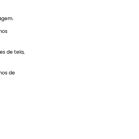
magem.
nos
es de tela,
mos de