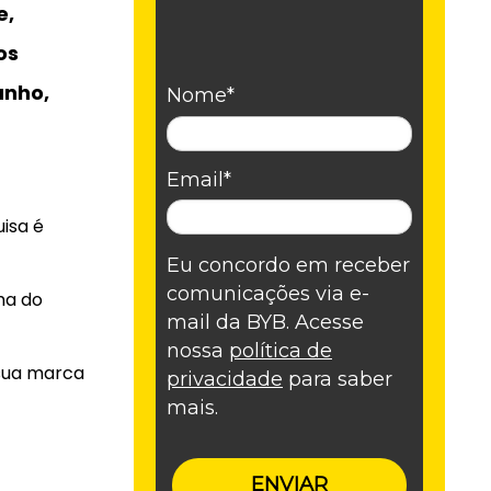
e,
os
anho,
Nome*
Email*
isa é
Eu concordo em receber
comunicações via e-
ha do
mail da BYB. Acesse
nossa
política de
 sua marca
privacidade
para saber
mais.
ENVIAR