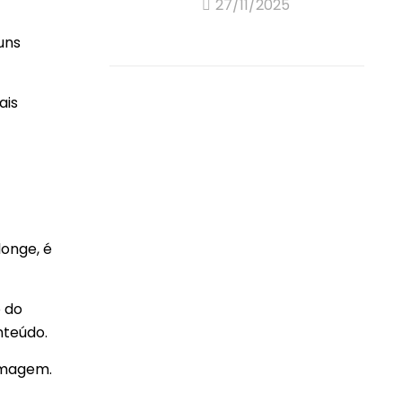
27/11/2025
uns
ais
longe, é
o do
nteúdo.
imagem.