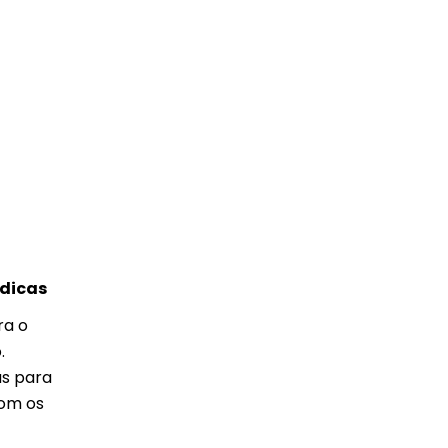
 dicas
ra o
.
as para
com os