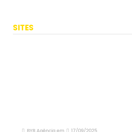
SITES
BYB Agência
em
17/09/2025