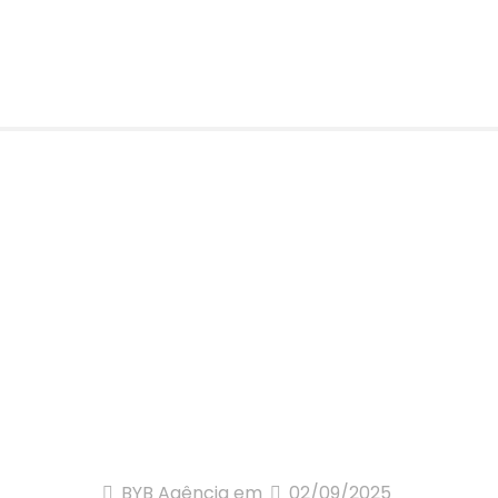
BYB Agência
em
02/09/2025