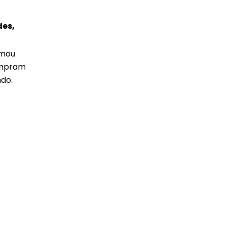
des,
rmou
ompram
do.