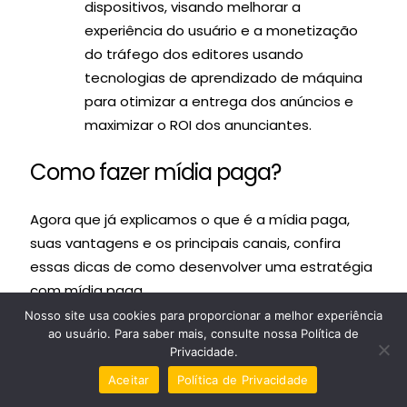
dispositivos, visando melhorar a
experiência do usuário e a monetização
do tráfego dos editores usando
tecnologias de aprendizado de máquina
para otimizar a entrega dos anúncios e
maximizar o ROI dos anunciantes.
Como fazer mídia paga?
Agora que já explicamos o que é a mídia paga,
suas vantagens e os principais canais, confira
essas dicas de como desenvolver uma estratégia
com mídia paga.
Nosso site usa cookies para proporcionar a melhor experiência
Defina os objetivos das campanhas
ao usuário. Para saber mais, consulte nossa Política de
Privacidade.
Comece definindo claramente quais são seus
Aceitar
Política de Privacidade
objetivos e metas de campanha, como aumentar