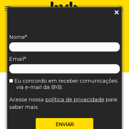
Mídia paga digital: o
Nome*
que são, qual a
importância e como
investir?
Email*
Eu concordo em receber comunicações
via e-mail da BYB.
Acesse nossa
política de privacidade
para
saber mais.
ENVIAR