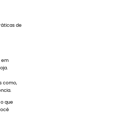
áticas de
s em
oja.
as como,
ncia.
 o que
você
.