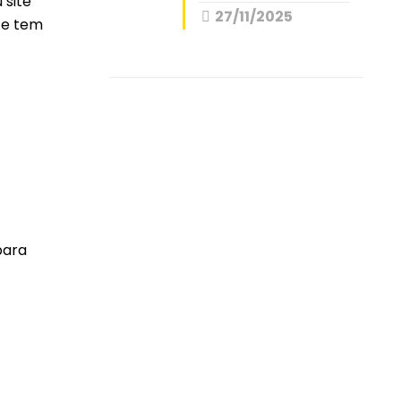
 site
27/11/2025
te tem
para