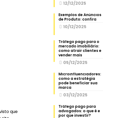
12/12/2025
Exemplos de Anúncios
de Produto: confira
10/12/2025
Tráfego pago para o
mercado imobiliário:
como atrair clientes e
vender mais
05/12/2025
Microinfluenciadores:
como a estratégia
pode beneficiar sua
marca
03/12/2025
Tráfego pago para
advogados: o que é e
visto que
por que investir?