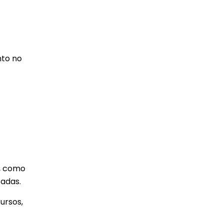
nto no
, como
tadas.
ursos,