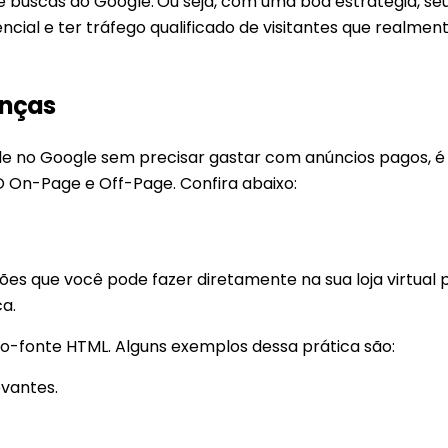
e buscas do Google.
Ou seja, com uma boa estratégia, seu
cial e ter tráfego qualificado de visitantes que realmen
enças
dade no Google sem precisar gastar com anúncios pagos, é
 On-Page e Off-Page. Confira abaixo:
ões que você pode fazer diretamente na sua loja virtual 
ca.
igo-fonte HTML. Alguns exemplos dessa prática são:
evantes.