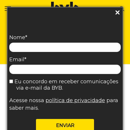
SEO On-Page: o que é,
Nome*
diferença com off-
page e estratégias
Email*
Eu concordo em receber comunicações
via e-mail da BYB.
Acesse nossa
política de privacidade
para
saber mais.
ENVIAR