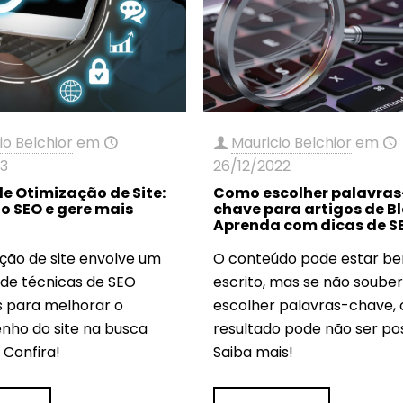
io Belchior
em
Mauricio Belchior
em
23
26/12/2022
de Otimização de Site:
Como escolher palavras
o SEO e gere mais
chave para artigos de B
Aprenda com dicas de S
ação de site envolve um
O conteúdo pode estar b
 de técnicas de SEO
escrito, mas se não soube
s para melhorar o
escolher palavras-chave, 
ho do site na busca
resultado pode não ser pos
 Confira!
Saiba mais!