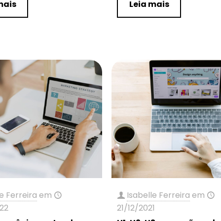
mais
Leia mais
e Ferreira
em
Isabelle Ferreira
em
22
21/12/2021