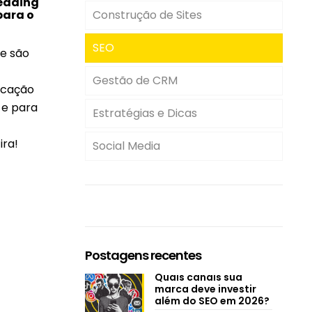
heading
para o
Construção de Sites
SEO
ue são
Gestão de CRM
ficação
 e para
Estratégias e Dicas
ira!
Social Media
Postagens recentes
Quais canais sua
marca deve investir
além do SEO em 2026?