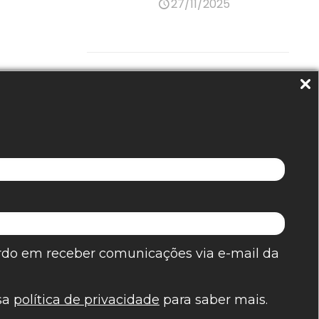
27/11/2025
OS
CONTATO
 para Construtoras
+55 35 9827-9100
 para Ecommerce
contato@byb.ag
para Indústrias
 para
Trabalhe conosco
do em receber comunicações via e-mail da
adoras
carreiras@byb.ag
sa
política de privacidade
para saber mais.