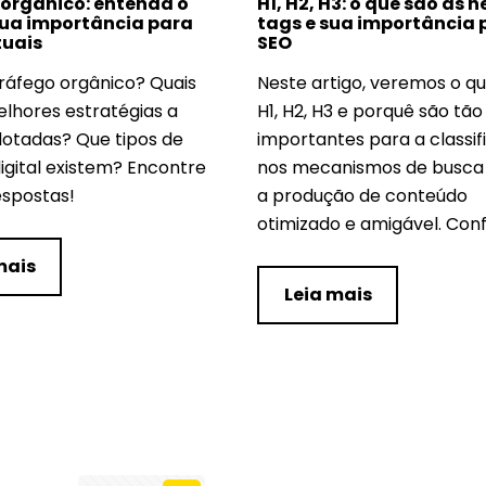
 orgânico: entenda o
H1, H2, H3: o que são as 
sua importância para
tags e sua importância 
tuais
SEO
tráfego orgânico? Quais
Neste artigo, veremos o q
elhores estratégias a
H1, H2, H3 e porquê são tão
otadas? Que tipos de
importantes para a classi
igital existem? Encontre
nos mecanismos de busca
espostas!
a produção de conteúdo
otimizado e amigável. Conf
mais
Leia mais