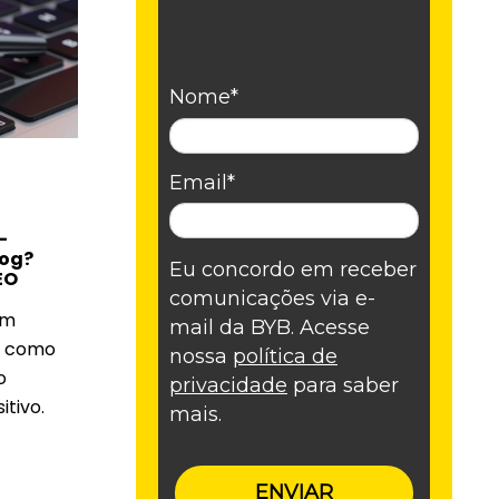
Nome*
Email*
-
log?
Eu concordo em receber
EO
comunicações via e-
em
mail da BYB. Acesse
r como
nossa
política de
o
privacidade
para saber
itivo.
mais.
ENVIAR