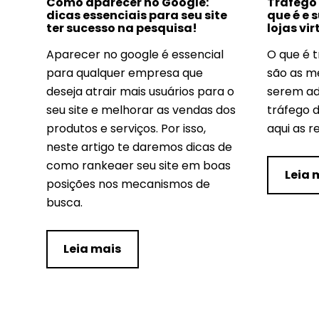
Como aparecer no Google:
Tráfego
dicas essenciais para seu site
que é e 
ter sucesso na pesquisa!
lojas vir
Aparecer no google é essencial
O que é 
para qualquer empresa que
são as m
deseja atrair mais usuários para o
serem ad
seu site e melhorar as vendas dos
tráfego d
produtos e serviços. Por isso,
aqui as r
neste artigo te daremos dicas de
como rankeaer seu site em boas
Leia 
posições nos mecanismos de
busca.
Leia mais