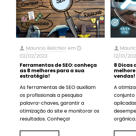
Mauricio Belchior
em
Mauric
02/02/2023
12/01/20
Ferramentas de SEO: conheça
8 Dicas 
as 8 melhores para a sua
melhore 
estratégia!
vendas!
As ferramentas de SEO auxiliam
A otimiz
os profissionais a pesquisa
conjunto
palavra-chaves, garantir a
aplicada
otimização do site e monitorar os
desempen
resultados. Conheça!
orgânica.