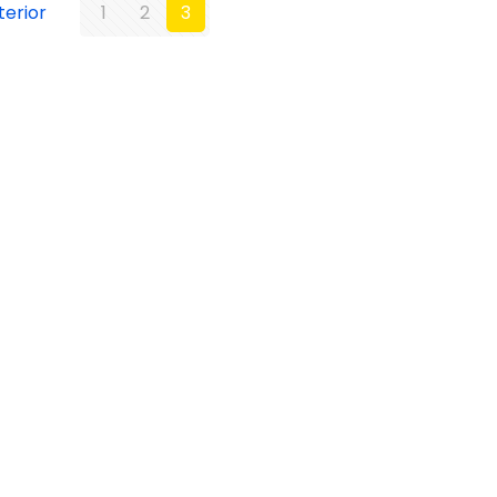
terior
1
2
3