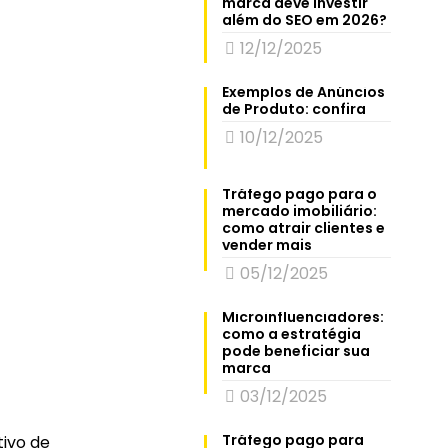
marca deve investir
além do SEO em 2026?
12/12/2025
Exemplos de Anúncios
de Produto: confira
10/12/2025
Tráfego pago para o
mercado imobiliário:
como atrair clientes e
vender mais
05/12/2025
Microinfluenciadores:
como a estratégia
pode beneficiar sua
marca
03/12/2025
Tráfego pago para
tivo de