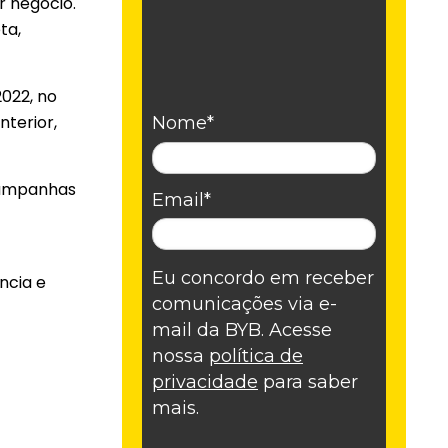
r negócio.
ta,
2022, no
nterior,
Nome*
 campanhas
Email*
Eu concordo em receber
ncia e
comunicações via e-
mail da BYB. Acesse
nossa
política de
privacidade
para saber
mais.