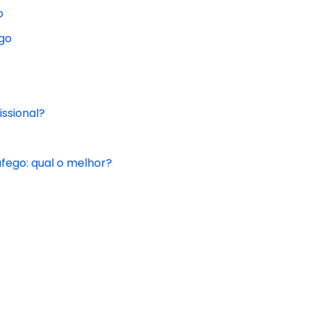
o
ego
ssional?
fego: qual o melhor?