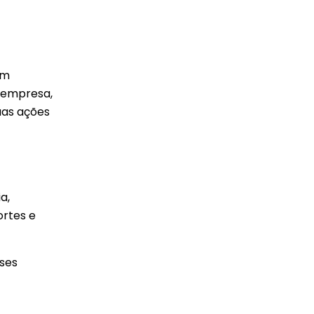
em
a empresa,
uas ações
a,
ortes e
sses