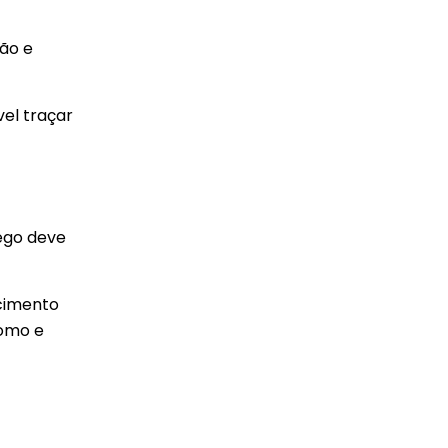
ção e
el traçar
fego deve
cimento
omo e