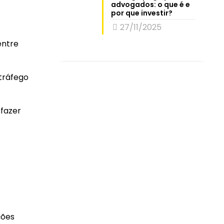
advogados: o que é e
por que investir?
27/11/2025
entre
 tráfego
 fazer
ções