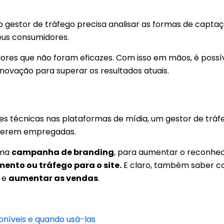
 gestor de tráfego precisa analisar as formas de capta
seus consumidores.
es que não foram eficazes. Com isso em mãos, é possív
novação para superar os resultados atuais.
ões técnicas nas plataformas de mídia, um gestor de trá
 serem empregadas.
uma
campanha de branding
, para aumentar o reconhe
nto ou tráfego para o site.
E claro, também saber c
s e
aumentar as vendas
.
níveis e quando usá-las