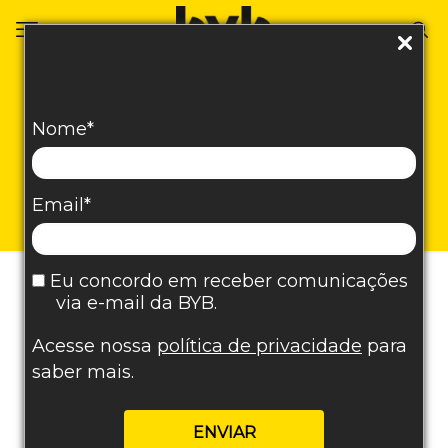
Marketing Industrial:
Nome*
saiba como ter
sucesso com sua
estratégia!
Email*
Eu concordo em receber comunicações
via e-mail da BYB.
Acesse nossa
política de privacidade
para
saber mais.
ENVIAR