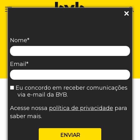
Marketing
Nome*
odontológico: o que é
e quais ferramentas
utilizar?
Email*
Eu concordo em receber comunicações
via e-mail da BYB.
Acesse nossa
política de privacidade
para
saber mais.
ENVIAR